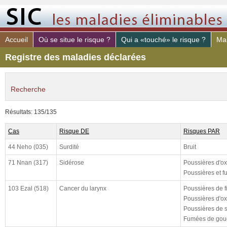
Accueil
Où se situe le risque ?
Qui a «touché» le risque ?
Mal
Registre des maladies déclarées
Recherche
maladie déclaré
Résultats: 135/135
risque PAR
Cas
Risque DE
Risques PAR
poste de travail
44 Neho (035)
Surdité
Bruit
constaté (de)
71 Nnan (317)
Sidérose
Poussières d'ox
constaté (à)
Poussières et f
declaré (de)
103 Ezal (518)
Cancer du larynx
Poussières de f
Poussières d'ox
declaré (à)
Poussières de si
cloturé (de)
Fumées de goud