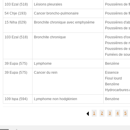
cloturé (à)
103 Ezal (518)
Lésions pleurales
Poussières de f
résultat
54 Chje (193)
Cancer broncho-pulmonaire
Poussières de f
enquête CHSCT
15 Niha (029)
Bronchite chronique avec emphysème
Poussières d'ab
Poussières de si
103 Ezal (518)
Bronchite chronique
Poussières d'ox
Poussières de 
Poussières de si
Fumées de soud
39 Eupa (575)
Lymphome
Benzène
39 Eupa (575)
Cancer du rein
Essence
Fioul lourd
Benzène
Hydrocarbures 
109 Ispa (594)
Lymphome non hodgkinien
Benzène
1
2
3
4
5
Previous