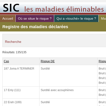
Accueil
Où se situe le risque ?
Qui a «touché» le risque ?
Mal
Registre des maladies déclarées
Recherche
maladie déclaré
Résultats: 135/135
risque PAR
Cas
Risque DE
Risq
poste de travail
187 Joma A TERMINER
Surdité
Bruit
constaté (de)
Bruit
Bruit
constaté (à)
Bruit 
declaré (de)
17 Enly (111)
Surdité avec acouphènes
Bruit
declaré (à)
Bruit
cloturé (de)
22 Erah (189)
Surdité
Bruit