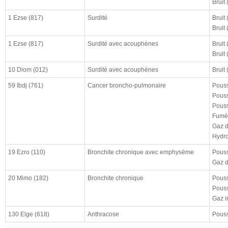
Bruit
cloturé (à)
résultat
1 Ezse (817)
Surdité
Bruit
Bruit
enquête CHSCT
1 Ezse (817)
Surdité avec acouphènes
Bruit
Bruit
10 Diom (012)
Surdité avec acouphènes
Bruit 
59 Ibdj (761)
Cancer broncho-pulmonaire
Pouss
Pouss
Pouss
Fumée
Gaz d
Hydro
19 Ezro (110)
Bronchite chronique avec emphysème
Pouss
Gaz d
20 Mimo (182)
Bronchite chronique
Pouss
Pouss
Gaz i
130 Elge (618)
Anthracose
Pouss