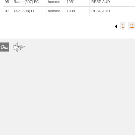
95
Raam (507) FC
homme
1951
RESP, AUD
maladie déclarée
97
Tajo (508) FC
homme
1939
RESP, AUD
observations médicales
complet
1
11
Previous
paradigmatique